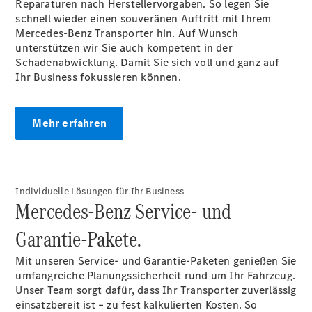
Reparaturen nach Herstellervorgaben. So legen Sie
Pritschenfahrzeug
schnell wieder einen souveränen Auftritt mit Ihrem
- elektrisch
Mercedes-Benz Transporter hin. Auf Wunsch
Sprinter
unterstützen wir Sie auch kompetent in der
Fahrgestell
Schadenabwicklung. Damit Sie sich voll und ganz auf
eSprinter
Ihr Business fokussieren können.
Fahrgestell
- elektrisch
Vito
Mehr erfahren
Individuelle Lösungen für Ihr Business
Mercedes-Benz Service- und
Vito
Kastenwagen
Garantie-Pakete.
eVito
Kastenwagen
Mit unseren Service- und Garantie-Paketen genießen Sie
- elektrisch
umfangreiche Planungssicherheit rund um Ihr Fahrzeug.
Vito Mixto
Unser Team sorgt dafür, dass Ihr Transporter zuverlässig
Vito Tourer
einsatzbereit ist – zu fest kalkulierten Kosten. So