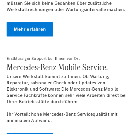
eVito
müssen Sie sich keine Gedanken über zusätzliche
Tourer -
Werkstattrechnungen oder Wartungsintervalle machen.
elektrisch
Citan
Mehr erfahren
Erstklassiger Support bei Ihnen vor Ort
Mercedes-Benz Mobile Service.
Citan
Kastenwagen
Unsere Werkstatt kommt zu Ihnen. Ob Wartung,
eCitan
Reparatur, saisonaler Check oder Updates von
Kastenwagen
Elektronik und Software: Die Mercedes-Benz Mobile
- elektrisch
Service Fachkräfte können sehr viele Arbeiten direkt bei
Citan
Ihrer Betriebsstätte
durchführen.
Tourer
eCitan
Ihr Vorteil: hohe Mercedes-Benz Servicequalität mit
Tourer -
minimalem Aufwand.
elektrisch
Auf- und
Umbaulösungen