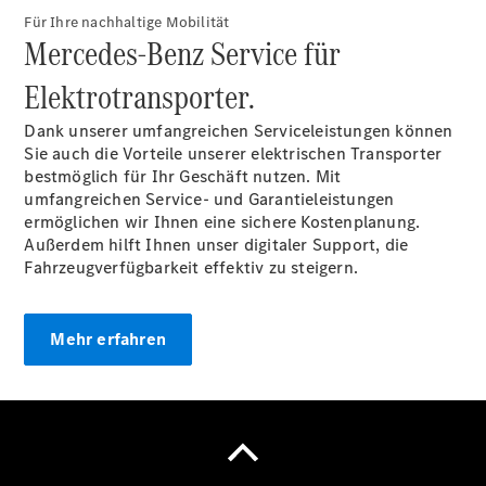
Übersicht
Für Ihre nachhaltige Mobilität
Finanzdienste
Mercedes-Benz Service für
Mercedes-
Benz Rent
Elektrotransporter.
Reifen &
Kompletträder
Dank unserer umfangreichen Serviceleistungen können
Sie auch die Vorteile unserer elektrischen Transporter
bestmöglich für Ihr Geschäft nutzen. Mit
umfangreichen Service- und Garantieleistungen
ermöglichen wir Ihnen eine sichere Kostenplanung.
Außerdem hilft Ihnen unser digitaler Support, die
Fahrzeugverfügbarkeit effektiv zu steigern.
Reifen- und
Komplettradschutz
Mehr erfahren
EU-
Reifenlabel
Transporter-
Service