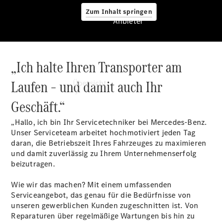
Zum Inhalt springen
Anbieter
„Ich halte Ihren Transporter am
Anbieter
Laufen – und damit auch Ihr
Übersicht
Geschäft.“
„Hallo, ich bin Ihr Servicetechniker bei Mercedes-Benz.
Unser Serviceteam arbeitet hochmotiviert jeden Tag
daran, die Betriebszeit Ihres Fahrzeuges zu maximieren
und damit zuverlässig zu Ihrem Unternehmenserfolg
Startseite
beizutragen.
Modellübersicht
Konfigurator
Wie wir das machen? Mit einem umfassenden
Ansprechpartner
Serviceangebot, das genau für die Bedürfnisse von
finden
unseren gewerblichen Kunden zugeschnitten ist. Von
Probefahrt
Reparaturen über regelmäßige Wartungen bis hin zu