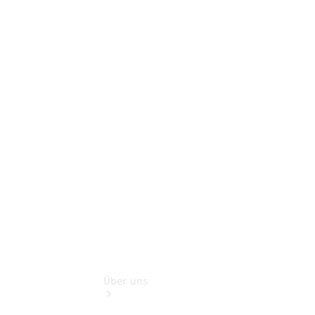
Online-
Terminbuchung
Pannen- &
Schadenhilfe
Service für
Reisemobile
Teile &
Zubehör
Rückrufe &
Umrüstungen
Über uns