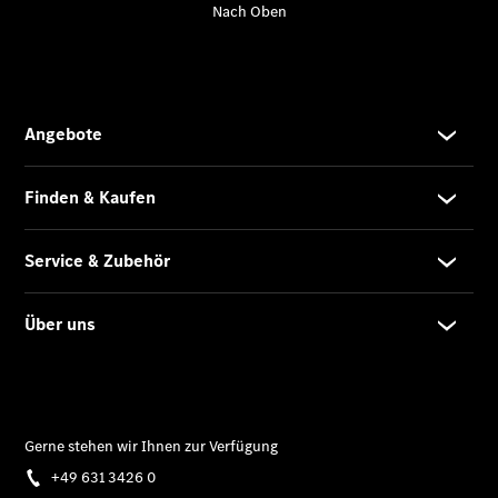
Übersicht
Unfallreparaturen
SmallRepair
Rücknahme
&
Entsorgung
Wartung
Reparatur
Service-
und
Garantie-
Pakete
Mobile
Service
Fleet
Services