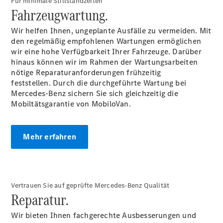
Für minimale Stillstandzeiten
Mercedes-
Fahrzeugwartung.
Benz
Store
Wir helfen Ihnen, ungeplante Ausfälle zu vermeiden. Mit
Gebrauchtwagensuche
den regelmäßig empfohlenen Wartungen ermöglichen
Elektrotransporter
wir eine hohe Verfügbarkeit Ihrer Fahrzeuge. Darüber
Sprinter
hinaus können wir im Rahmen der Wartungsarbeiten
nötige Reparaturanforderungen frühzeitig
feststellen. Durch die durchgeführte Wartung bei
Mercedes-Benz sichern Sie sich gleichzeitig die
Mobiltätsgarantie von MobiloVan.
Sprinter
Mehr erfahren
Kastenwagen
eSprinter
Kastenwagen
- elektrisch
Sprinter
Vertrauen Sie auf geprüfte Mercedes-Benz Qualität
Tourer
Reparatur.
Sprinter
Pritschenfahrzeug
Wir bieten Ihnen fachgerechte Ausbesserungen und
eSprinter