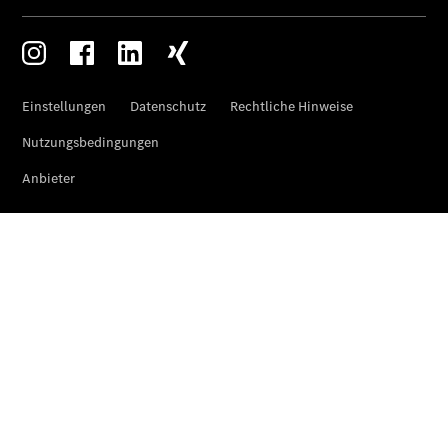
Elektrofahrzeug-
Service
VanService
basic
Individuelle
Betreuung
Übersicht
Customer
Assistance
Center
24h Service
Roadside
Assistance
Individuelle