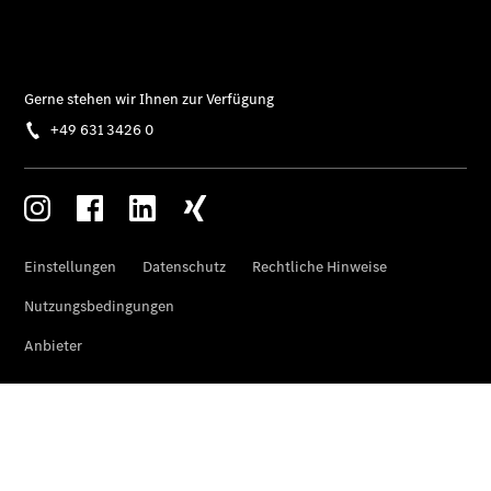
Mercedes-
Benz
Store
Gebrauchtwagensuche
Elektrotransporter
Sprinter
Sprinter
Kastenwagen
eSprinter
Kastenwagen
- elektrisch
Sprinter
Tourer
Sprinter
Pritschenfahrzeug
eSprinter