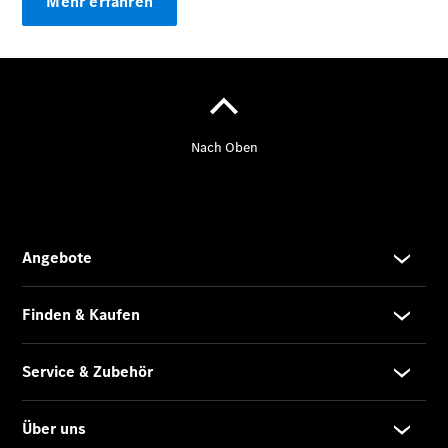
Mehr erfahren
Übersicht
Neuwagenangebote
Übersicht
Transporter
Highlights
Leasing
Privatkunden
Leasing
Gewerbekunden
Finanzierung
Privatkunden
Finanzierung
Gewerbekunden