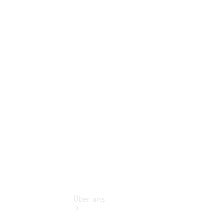
Online-
Terminbuchung
Pannen- &
Schadenhilfe
Service für
Reisemobile
Teile &
Zubehör
Rückrufe &
Umrüstungen
Über uns