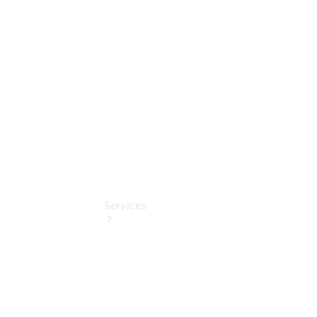
Junge
Sterne
Digitale
Extras
Services