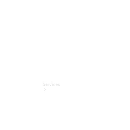
Junge
Sterne
Digitale
Extras
Services