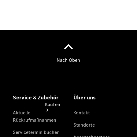
vereinbaren
Beratung
vereinbaren
Servicetermin
vereinbaren
Tel: +49 631
3426 0
Kaufen