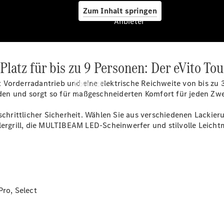
Zum Inhalt springen
Anbieter
latz für bis zu 9 Personen: Der eVito Tou
Anbieter
tet Vorderradantrieb und eine elektrische Reichweite von bis zu
Übersicht
erden und sorgt so für maßgeschneiderten Komfort für jeden Zw
tschrittlicher Sicherheit. Wählen Sie aus verschiedenen Lackie
hlergrill, die MULTIBEAM LED-Scheinwerfer und stilvolle Leich
Startseite
Modellübersicht
Konfigurator
Pro, Select
Ansprechpartner
finden
Probefahrt