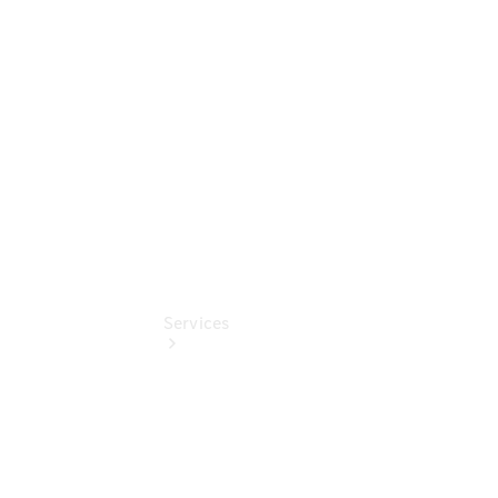
Junge
Sterne
Digitale
Extras
Services