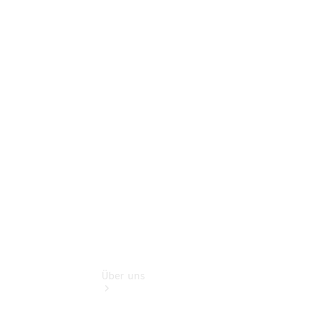
Online-
Terminbuchung
Pannen- &
Schadenhilfe
Service für
Reisemobile
Teile &
Zubehör
Rückrufe &
Umrüstungen
Über uns