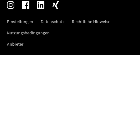
Übersicht
Neuwagenangebote
Übersicht
Transporter
Highlights
Leasing
Privatkunden
Leasing
Gewerbekunden
Finanzierung
Privatkunden
Finanzierung
Gewerbekunden