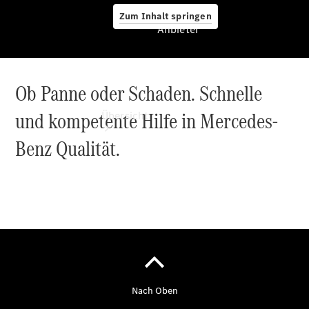
Zum Inhalt springen
Anbieter
Ob Panne oder Schaden. Schnelle
Anbieter
und kompetente Hilfe in Mercedes-
Übersicht
Benz Qualität.
Startseite
Modellübersicht
Konfigurator
Ansprechpartner
finden
Probefahrt