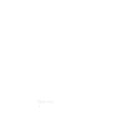
Online-
Terminbuchung
Pannen- &
Schadenhilfe
Service für
Reisemobile
Teile &
Zubehör
Rückrufe &
Umrüstungen
Über uns