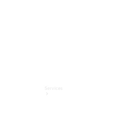
Junge
Sterne
Digitale
Extras
Services