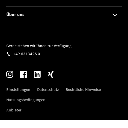
Pritschenfahrzeug
- elektrisch
Sprinter
Fahrgestell
eSprinter
Fahrgestell
- elektrisch
Vito
Vito
Kastenwagen
eVito
Kastenwagen
- elektrisch
Vito Mixto
Vito Tourer