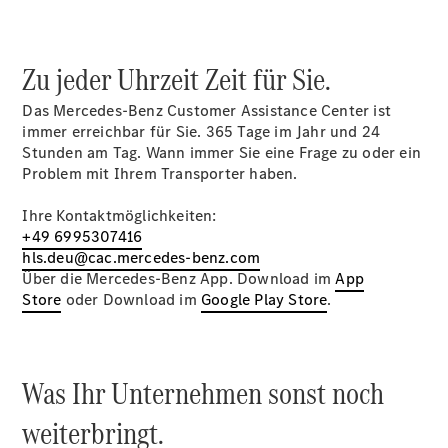
Übersicht
Zu jeder Uhrzeit Zeit für Sie.
Neuwagenangebote
Das Mercedes-Benz Customer Assistance Center ist
immer erreichbar für Sie. 365 Tage im Jahr und 24
Stunden am Tag. Wann immer Sie eine Frage zu oder ein
Problem mit Ihrem Transporter haben.
Ihre Kontaktmöglichkeiten:
Übersicht
+49 6995307416
Transporter
hls.deu@cac.mercedes-benz.com
Highlights
Über die Mercedes-Benz App. Download im
App
Leasing
Store
oder Download im
Google Play Store
.
Privatkunden
Leasing
Gewerbekunden
Finanzierung
Was Ihr Unternehmen sonst noch
Privatkunden
Finanzierung
weiterbringt.
Gewerbekunden