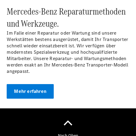
Pritschenfahrzeug
Mercedes-Benz Reparaturmethoden
- elektrisch
Sprinter
und Werkzeuge.
Fahrgestell
eSprinter
Im Falle einer Reparatur oder Wartung sind unsere
Fahrgestell
Werkstätten bestens ausgerüstet, damit Ihr Transporter
- elektrisch
schnell wieder einsatzbereit ist. Wir verfügen über
Vito
modernstes Spezialwerkzeug und hochqualifizierte
Mitarbeiter. Unsere Reparatur- und Wartungsmethoden
werden exakt an Ihr Mercedes-Benz Transporter-Modell
angepasst.
Mehr erfahren
Vito
Kastenwagen
eVito
Kastenwagen
- elektrisch
Vito Mixto
Vito Tourer