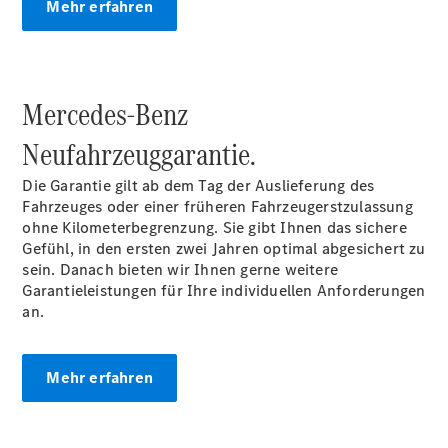
Mercedes-
Mehr erfahren
Benz
Store
Gebrauchtwagensuche
Elektrotransporter
Mercedes-Benz
Sprinter
Neufahrzeuggarantie.
Die Garantie gilt ab dem Tag der Auslieferung des
Fahrzeuges oder einer früheren Fahrzeugerstzulassung
ohne Kilometerbegrenzung. Sie gibt Ihnen das sichere
Gefühl, in den ersten zwei Jahren optimal abgesichert zu
Sprinter
sein. Danach bieten wir Ihnen gerne weitere
Kastenwagen
Garantieleistungen für Ihre individuellen Anforderungen
eSprinter
an.
Kastenwagen
- elektrisch
Sprinter
Mehr erfahren
Tourer
Sprinter
Pritschenfahrzeug
eSprinter