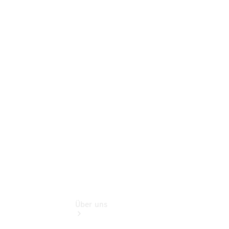
Online-
Terminbuchung
Pannen- &
Schadenhilfe
Service für
Reisemobile
Teile &
Zubehör
Rückrufe &
Umrüstungen
Über uns