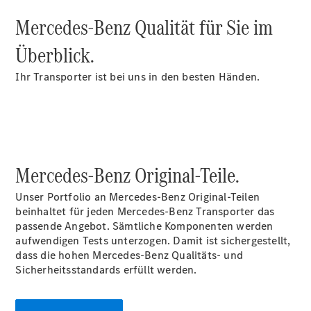
Mercedes-Benz Qualität für Sie im
Übersicht
Überblick.
Neuwagenangebote
Ihr Transporter ist bei uns in den besten Händen.
Übersicht
Mercedes-Benz Original-Teile.
Transporter
Highlights
Unser Portfolio an Mercedes-Benz Original-Teilen
Leasing
beinhaltet für jeden Mercedes-Benz Transporter das
Privatkunden
passende Angebot. Sämtliche Komponenten werden
Leasing
aufwendigen Tests unterzogen. Damit ist sichergestellt,
Gewerbekunden
dass die hohen Mercedes-Benz Qualitäts- und
Finanzierung
Sicherheitsstandards erfüllt werden.
Privatkunden
Finanzierung
Gewerbekunden