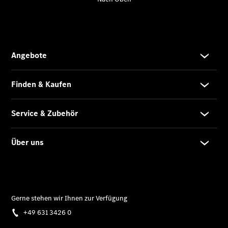
eVito
Tourer -
elektrisch
Citan
Citan
Kastenwagen
eCitan
Kastenwagen
- elektrisch
Citan
Tourer
eCitan
Tourer -
elektrisch
Auf- und
Umbaulösungen