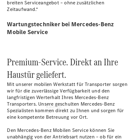
vereinbaren
breiten Serviceangebot – ohne zusätzlichen
Beratung
Zeitaufwand.“
vereinbaren
Servicetermin
Wartungstechniker bei Mercedes-Benz
vereinbaren
Mobile Service
Tel: +49 631
3426 0
Premium-Service. Direkt an Ihre
Haustür geliefert.
Mit unserer mobilen Werkstatt für Transporter sorgen
wir für die zuverlässige Verfügbarkeit und den
langfristigen Werterhalt Ihres Mercedes-Benz
Transporters. Unsere geschulten Mercedes-Benz
Kaufen
Spezialisten kommen direkt zu
Ihnen
und sorgen für
eine kompetente Betreuung vor Ort.
Den Mercedes-Benz Mobilen Service können Sie
unabhängig von der Antriebsart nutzen – ob für ein