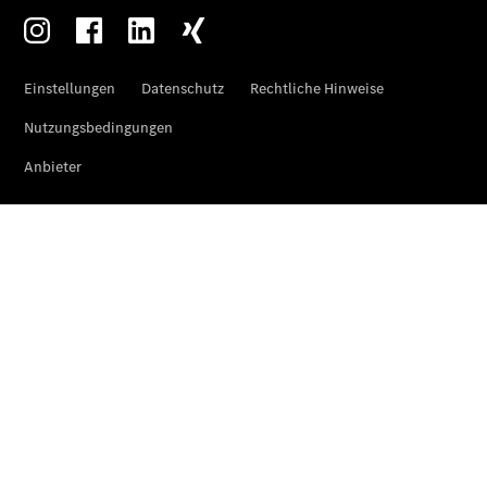
eVito
Tourer -
elektrisch
Citan
Citan
Kastenwagen
eCitan
Kastenwagen
- elektrisch
Citan
Tourer
eCitan
Tourer -
elektrisch
Auf- und
Umbaulösungen