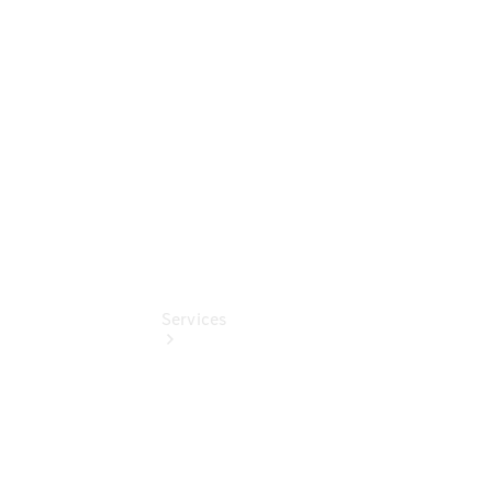
Junge
Sterne
Digitale
Extras
Services