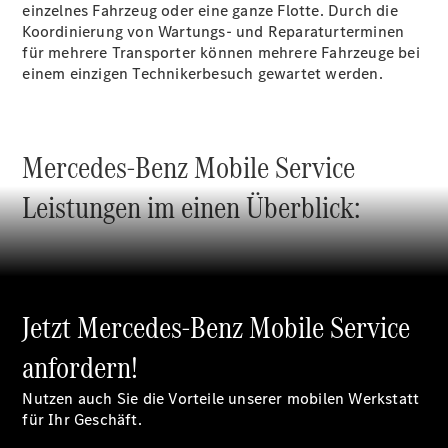
einzelnes Fahrzeug oder eine ganze Flotte. Durch die
Koordinierung von Wartungs- und Reparaturterminen
für mehrere Transporter können mehrere Fahrzeuge bei
Übersicht
einem einzigen Technikerbesuch gewartet werden.
Neuwagenangebote
Mercedes-Benz Mobile Service
Leistungen
im einen Überblick:
Übersicht
Transporter
Highlights
Leasing
Privatkunden
Jetzt Mercedes-Benz Mobile Service
Leasing
Gewerbekunden
anfordern!
Finanzierung
Privatkunden
Nutzen auch Sie die Vorteile unserer mobilen Werkstatt
Finanzierung
für Ihr Geschäft.
Gewerbekunden