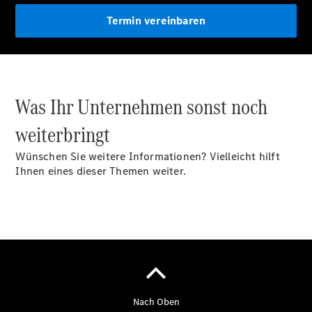
Mercedes-
Benz
Termin vereinbaren
Store
Gebrauchtwagensuche
Elektrotransporter
Sprinter
Was Ihr Unternehmen sonst noch
weiterbringt
Wünschen Sie weitere Informationen? Vielleicht hilft
Ihnen eines dieser Themen weiter.
Sprinter
Kastenwagen
eSprinter
Kastenwagen
- elektrisch
Sprinter
Tourer
Sprinter
Pritschenfahrzeug
eSprinter