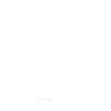
Online-
Terminbuchung
Pannen- &
Schadenhilfe
Service für
Reisemobile
Teile &
Zubehör
Rückrufe &
Umrüstungen
Über uns