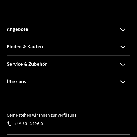
Pritschenfahrzeug
- elektrisch
Sprinter
Fahrgestell
eSprinter
Fahrgestell
- elektrisch
Vito
Vito
Kastenwagen
eVito
Kastenwagen
- elektrisch
Vito Mixto
Vito Tourer