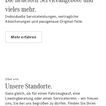
vieles mehr.
Übersicht
Individuelle Serviceleistungen, vertragliche
140 Jahre
Absicherungen und passgenaue Original-Teile.
Innovation
Mercedes-
Benz
Mehr erfahren
Store
Neuwagenangebote
Leasing
Über uns
Privatkunden
Unsere Standorte.
Leasing
Gewerbekunden
Ganz gleich, ob für einen Fahrzeugkauf, eine
Finanzierung
Leasingberatung oder einen Servicetermin – wir freuen
Privatkunden
uns, Sie bei uns begrüßen zu dürfen. Finden Sie Ihren