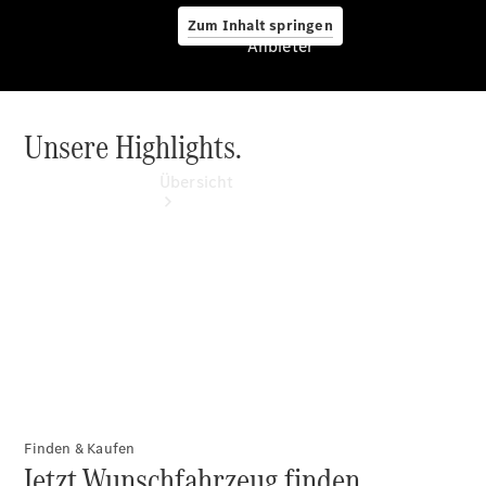
Zum Inhalt springen
Anbieter
Unsere Highlights.
Anbieter
Übersicht
Startseite
Ansprechpartner
finden
Beratung
vereinbaren
Finden & Kaufen
Jetzt Wunschfahrzeug finden.
Servicetermin