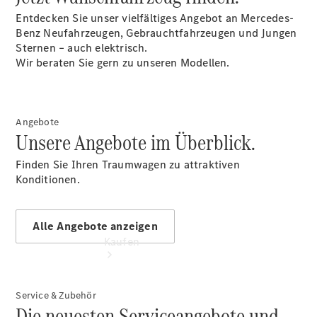
vereinbaren
Entdecken Sie unser vielfältiges Angebot an Mercedes-
Probefahrt
Benz Neufahrzeugen, Gebrauchtfahrzeugen und Jungen
vereinbaren
Sternen – auch elektrisch.
Konfigurator
Wir beraten Sie gern zu unseren Modellen.
Modellübersicht
Tel: +49 631
3426 0
Angebote
Unsere Angebote im Überblick.
Finden Sie Ihren Traumwagen zu attraktiven
Konditionen.
Alle Angebote anzeigen
Kaufen
Service & Zubehör
Die neuesten Serviceangebote und