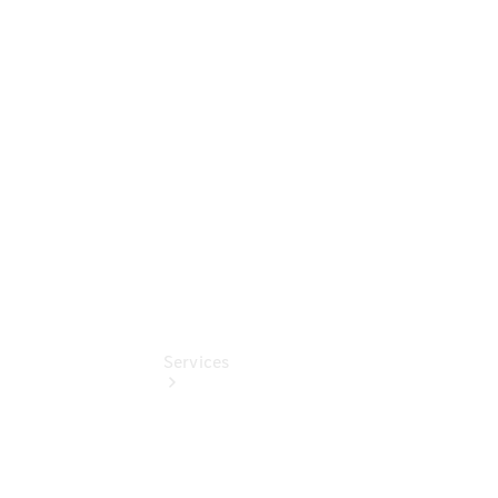
Sterne -
elektrisch
Mercedes-
Benz
Online
Store
Services