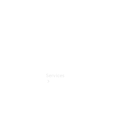
Online
Store
Services
Übersicht
Serviceangebote
Reifen &