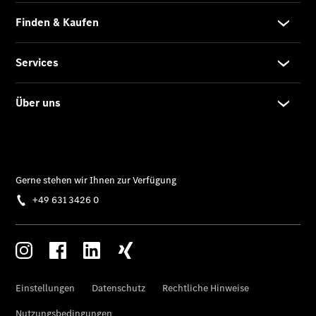
Finanzierung
Gewerbekunden
Kurzfristig
verfügbare
Angebote
V-Klasse
V-Klasse
Marco Polo
Limousinen
Der
elektrische
CLA mit EQ-
Technologie
Der neue
CLA
EQE