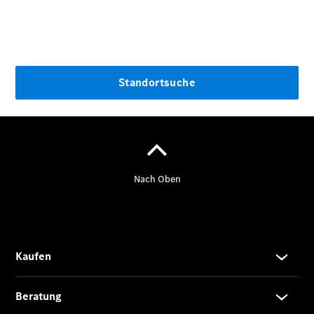
Übersicht
140 Jahre
Innovation
Mercedes-
Benz
Store
Neuwagenangebote
Leasing
Privatkunden
Leasing
Gewerbekunden
Finanzierung
Privatkunden