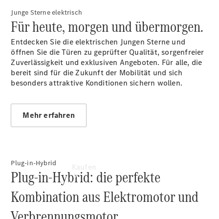
vereinbaren
Junge Sterne elektrisch
Probefahrt
Für heute, morgen und übermorgen.
vereinbaren
Konfigurator
Entdecken Sie die elektrischen Jungen Sterne und
Modellübersicht
öffnen Sie die Türen zu geprüfter Qualität, sorgenfreier
Tel: +49 631
Zuverlässigkeit und exklusiven Angeboten. Für alle, die
3426 0
bereit sind für die Zukunft der Mobilität und sich
besonders attraktive Konditionen sichern wollen.
Mehr erfahren
Plug-in-Hybrid
Kaufen
Plug-in-Hybrid: die perfekte
Kombination aus Elektromotor und
Verbrennungsmotor.