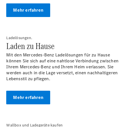
Finanzierung
Gewerbekunden
Mehr erfahren
Kurzfristig
verfügbare
Angebote
V-Klasse
V-Klasse
Ladelösungen.
Marco Polo
Laden zu Hause
Limousinen
Mit den Mercedes-Benz Ladelösungen für zu Hause
können Sie sich auf eine nahtlose Verbindung zwischen
Ihrem Mercedes-Benz und Ihrem Heim verlassen. Sie
werden auch in die Lage versetzt, einen nachhaltigeren
Lebensstil zu pflegen.
Der
elektrische
Mehr erfahren
CLA mit EQ-
Technologie
Der neue
CLA
Wallbox und Ladegeräte kaufen
EQE