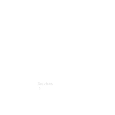
Sterne -
elektrisch
Mercedes-
Benz
Online
Store
Services