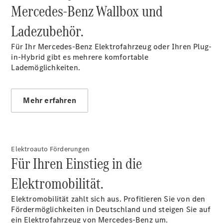
Mercedes-Benz Wallbox und
Limousine -
elektrisch
Ladezubehör.
EQS
Limousine -
Für Ihr Mercedes-Benz Elektrofahrzeug oder Ihren Plug-
elektrisch
in-Hybrid gibt es mehrere komfortable
C-Klasse
Lademöglichkeiten.
Limousine
C-Klasse
Limousine -
Mehr erfahren
elektrisch
E-Klasse
Limousine
S-Klasse
Limousine
Elektroauto Förderungen
S-Klasse
Für Ihren Einstieg in die
Lang
Mercedes-
Elektromobilität.
Maybach S-
Klasse
Elektromobilität zahlt sich aus. Profitieren Sie von den
SUVs
Fördermöglichkeiten in Deutschland und steigen Sie auf
ein Elektrofahrzeug von Mercedes-Benz um.