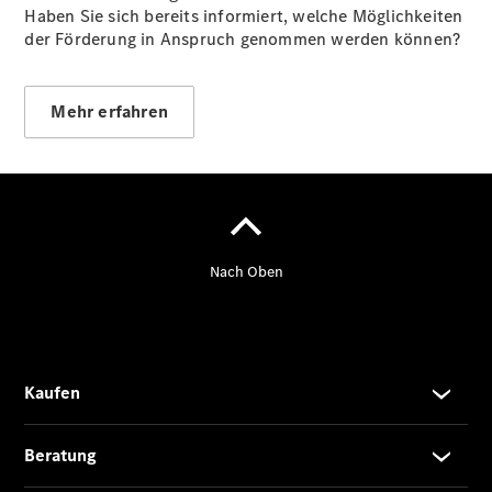
Haben Sie sich bereits informiert, welche Möglichkeiten
der Förderung in Anspruch genommen werden können?
Mehr erfahren
Der neue
GLA
Der neue
elektrische
GLA
EQA –
elektrisch
EQE SUV –
elektrisch
EQS SUV –
elektrisch
G-Klasse –
elektrisch
Mercedes-
Maybach
EQS SUV –
elektrisch