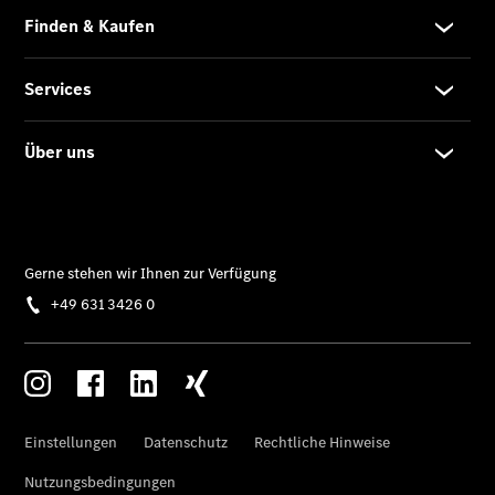
Der neue
GLB
Der neue
GLB –
elektrisch
Der neue
GLC SUV –
elektrisch
GLC SUV
GLC Coupé
GLE SUV
GLE Coupé
GLS
Mercedes-
Maybach
GLS
G-Klasse
T-Modelle
/ Kombis