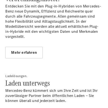
Entdecken Sie mit den Plug-in-Hybriden von Mercedes-
Benz neue Dynamik, Effizienz und Reichweite quer
Übersicht
durch alle Fahrzeugsegmente. Allen gemeinsam sind
140 Jahre
hohe Flexibilität und Alltagstauglichkeit. In der
Innovation
Modellübersicht werden alle aktuell erhältlichen Plug-
Mercedes-
in-Hybride mit den wichtigsten Daten und Merkmalen
Benz
vorgestellt.
Store
Neuwagenangebote
Mehr erfahren
Ladelösungen.
Leasing
Laden unterwegs
Privatkunden
Leasing
Mercedes-Benz kümmert sich um Ihre Zeit und ist Ihr
Gewerbekunden
zuverlässiger Partner beim öffentlichen Laden – Sie
Finanzierung
können überall und jederzeit laden.
Privatkunden